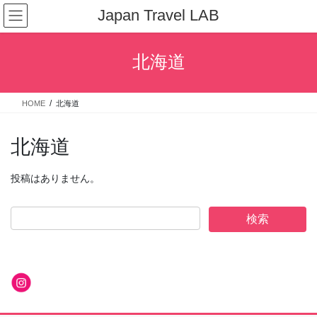
コ
ナ
Japan Travel LAB
ン
ビ
テ
ゲ
ン
ー
北海道
ツ
シ
へ
ョ
ス
ン
HOME
北海道
キ
に
ッ
移
プ
動
北海道
投稿はありません。