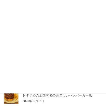
岡県浜松市
2026年1月2日
ひとつぶ～I select kitchen～ 発酵 オーガニック おは
ぎ 奈良県天理市
2026年1月2日
長崎2泊3日 感動グルメ夫婦旅 2025/10/21
2025年10月21日
名古屋のラーメン店「如水」の塩ラーメンが好きな人
におすすめな全国で有名なラーメン店
2025年10月17日
麻布十番のハンバーガー店アルデバランが好きな人に
おすすめの全国有名の美味しいハンバーガー店
2025年10月15日