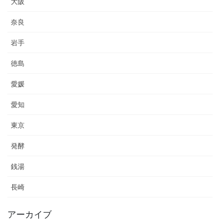
大阪
奈良
岩手
徳島
愛媛
愛知
東京
発酵
銭湯
長崎
アーカイブ